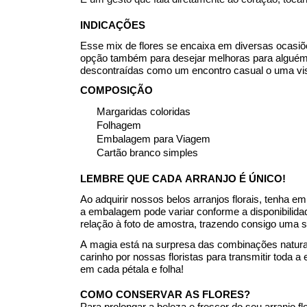
INDICAÇÕES
Esse
mix
de flores se encaixa em diversas ocasiõ
opção também para
desej
ar
melhoras
para alguém
descontraídas como um encontro casual o uma vis
COMPOSIÇÃO
Margaridas coloridas
Folhagem
Embalagem para Viagem
Cartão branco simples
LEMBRE QUE CADA ARRANJO É ÚNICO!
Ao adquirir nossos belos arranjos florais, tenha
a embalagem pode variar conforme a disponibili
relação à foto de amostra, trazendo consigo uma s
A magia está na surpresa das combinações naturai
carinho por nossas floristas para transmitir tod
em cada pétala e folha!
COMO CONSERVAR AS FLORES?
Para prolongar a beleza e frescor do seu arranjo fl