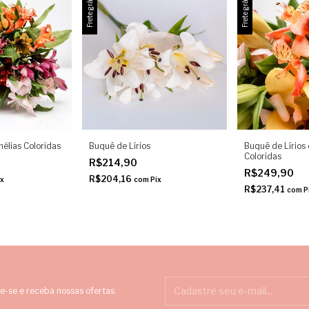
Frete grátis
Frete grátis
élias Coloridas
Buquê de Lírios
Buquê de Lírios
Coloridas
R$214,90
R$249,90
R$204,16
ix
com
Pix
R$237,41
com
P
e-se e receba nossas ofertas.