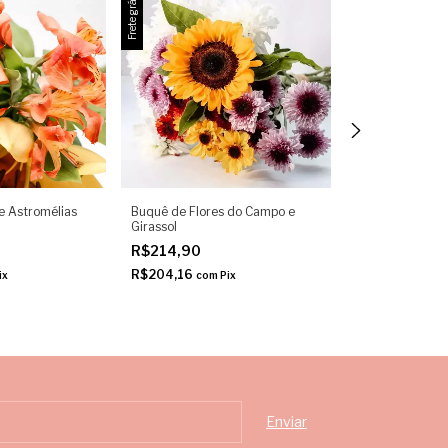
Frete grátis
Frete grátis
 e Astromélias
Buquê de Flores do Campo e
Buque de Astro
Girassol
R$239,90
R$214,90
R$227,91
com
P
R$204,16
ix
com
Pix