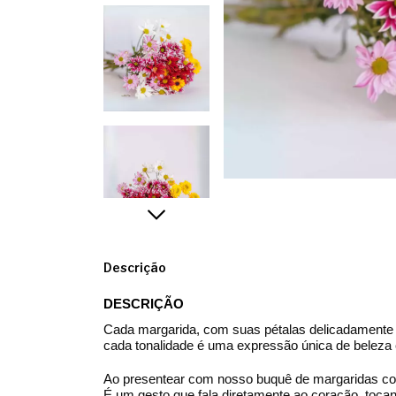
Descrição
DESCRIÇÃO
Cada margarida, com suas pétalas delicadamente c
cada tonalidade é uma expressão única de belez
Ao presentear com nosso buquê de margaridas colo
É um gesto que fala diretamente ao coração, tocan