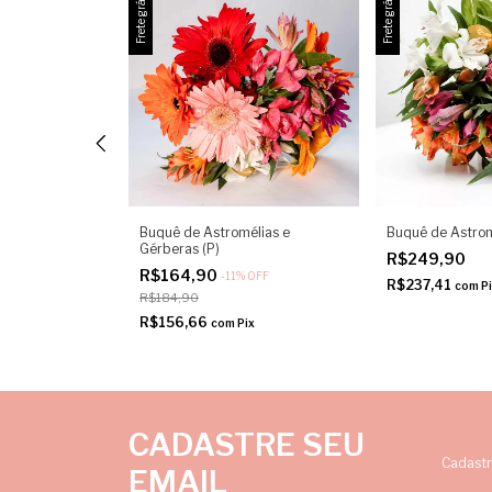
Frete grátis
Frete grátis
omelias Colorido
Buquê de Astromélias e
Buquê de Astrom
Gérberas (P)
R$249,90
R$164,90
-
11
%
OFF
R$237,41
x
com
P
R$184,90
R$156,66
com
Pix
CADASTRE SEU
Cadastr
EMAIL