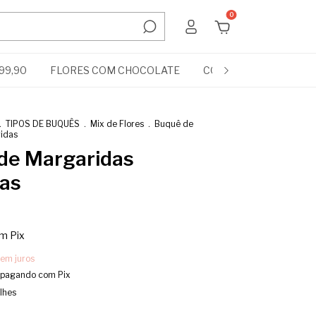
0
99,90
FLORES COM CHOCOLATE
COMPLEMENTOS
.
TIPOS DE BUQUÊS
.
Mix de Flores
.
Buquê de
ridas
de Margaridas
das
om
Pix
sem juros
pagando com Pix
lhes