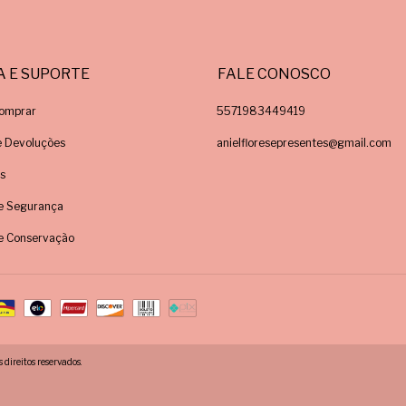
A E SUPORTE
FALE CONOSCO
omprar
5571983449419
e Devoluções
anielfloresepresentes@gmail.com
s
e Segurança
e Conservação
direitos reservados.