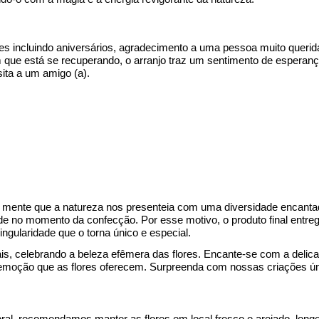
es incluindo aniversários, agradecimento a uma pessoa muito querid
 que está se recuperando,
o
arranjo
traz u
m sentimento de esperanç
ita a um amigo (a).
 em mente que a natureza nos presenteia com uma diversidade encan
dade no momento da
confecção
. Por esse motivo, o produto final entr
ingularidade que o torna único e especial.
s, celebrando a beleza efêmera das flores. Encante-se com a delicad
a a emoção que as flores oferecem. Surpreenda com nossas criações ú
oral, recomendamos manter as flores em local fresco e arejado, longe 