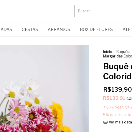
TADAS
CESTAS
ARRANJOS
BOX DE FLORES
ATÉ 
Início
.
Buquês:
Margaridas Colo
Buquê 
Colori
R$139,90
R$132,91
c
3
x de
R$46,63
5% de desconto
Ver mais deta