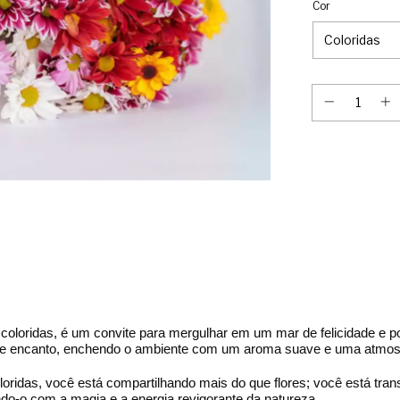
Cor
oloridas, é um convite para mergulhar em um mar de felicidade e pos
a e encanto, enchendo o ambiente com um aroma suave e uma atmosf
ridas, você está compartilhando mais do que flores; você está tra
do-o com a magia e a energia revigorante da natureza.