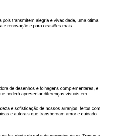
a
pois transmitem alegria e vivacidade
,
uma ótima
a e renovação e para ocasiões mais
tadora de desenhos e folhagens complementares, e
egue poderá apresentar diferenças visuais em
eza e sofisticação de nossos arranjos, feitos com
nicas e autorais que transbordam amor e cuidado
da luz direta do sol e de correntes de ar. Troque a