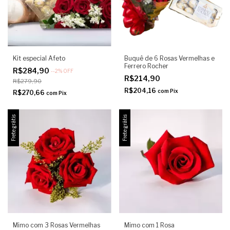
Kit especial Afeto
Buquê de 6 Rosas Vermelhas e
Ferrero Rocher
R$284,90
-
-2
%
OFF
R$214,90
R$279,90
R$204,16
com
Pix
R$270,66
com
Pix
Frete grátis
Frete grátis
Mimo com 3 Rosas Vermelhas
Mimo com 1 Rosa