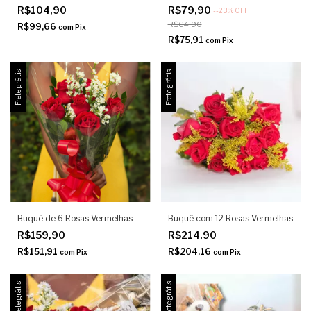
R$104,90
R$79,90
-
-23
%
OFF
R$64,90
R$99,66
com
Pix
R$75,91
com
Pix
Frete grátis
Frete grátis
Buquê de 6 Rosas Vermelhas
Buquê com 12 Rosas Vermelhas
R$159,90
R$214,90
R$151,91
R$204,16
com
Pix
com
Pix
Frete grátis
Frete grátis