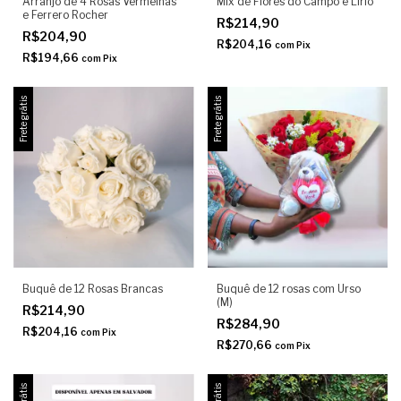
Arranjo de 4 Rosas Vermelhas
Mix de Flores do Campo e Lírio
e Ferrero Rocher
R$214,90
R$204,90
R$204,16
com
Pix
R$194,66
com
Pix
Frete grátis
Frete grátis
Buquê de 12 Rosas Brancas
Buquê de 12 rosas com Urso
(M)
R$214,90
R$284,90
R$204,16
com
Pix
R$270,66
com
Pix