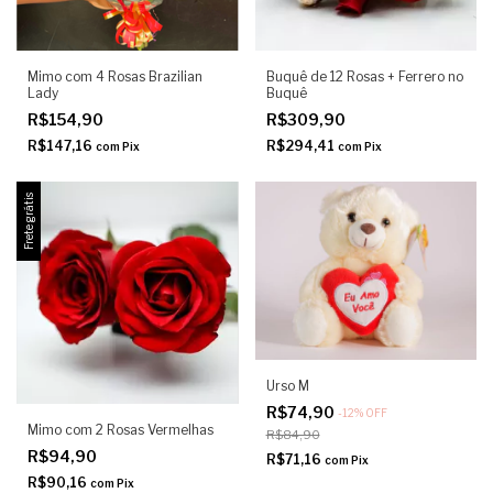
Mimo com 4 Rosas Brazilian
Buquê de 12 Rosas + Ferrero no
Lady
Buquê
R$154,90
R$309,90
R$147,16
R$294,41
com
Pix
com
Pix
Frete grátis
Urso M
R$74,90
-
12
%
OFF
Mimo com 2 Rosas Vermelhas
R$84,90
R$94,90
R$71,16
com
Pix
R$90,16
com
Pix