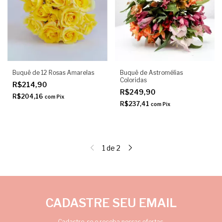
Buquê de 12 Rosas Amarelas
Buquê de Astromélias
Coloridas
R$214,90
R$249,90
R$204,16
com
Pix
R$237,41
com
Pix
1
de
2
CADASTRE SEU EMAIL
Cadastre-se e receba nossas ofertas.