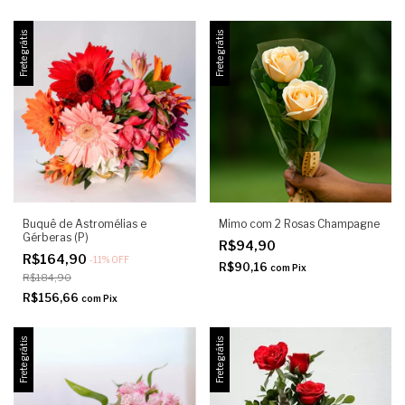
Frete grátis
Frete grátis
Buquê de Astromélias e
Mimo com 2 Rosas Champagne
Gérberas (P)
R$94,90
R$164,90
-
11
%
OFF
R$90,16
com
Pix
R$184,90
R$156,66
com
Pix
Frete grátis
Frete grátis