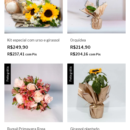
Kit especial com urso e girassol
Orquídea
R$249,90
R$214,90
R$237,41
R$204,16
com
Pix
com
Pix
Frete grátis
Frete grátis
Buquê Primavera Rosa
Girassol plantado