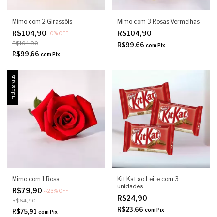
Mimo com 2 Girassóis
Mimo com 3 Rosas Vermelhas
R$104,90
R$104,90
-
0
%
OFF
R$104,90
R$99,66
com
Pix
R$99,66
com
Pix
Frete grátis
Mimo com 1 Rosa
Kit Kat ao Leite com 3
unidades
R$79,90
-
-23
%
OFF
R$24,90
R$64,90
R$23,66
com
Pix
R$75,91
com
Pix