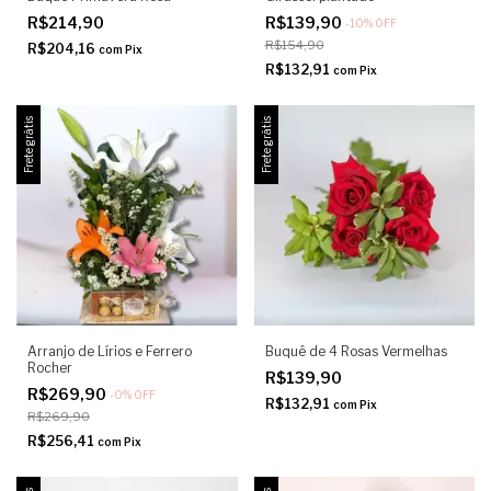
R$214,90
R$139,90
-
10
%
OFF
R$154,90
R$204,16
com
Pix
R$132,91
com
Pix
Frete grátis
Frete grátis
Arranjo de Lírios e Ferrero
Buquê de 4 Rosas Vermelhas
Rocher
R$139,90
R$269,90
-
0
%
OFF
R$132,91
com
Pix
R$269,90
R$256,41
com
Pix