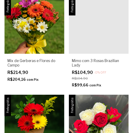
Frete grátis
Frete grátis
Mix de Gerberas e Flores do
Mimo com 3 Rosas Brazilian
Campo
Lady
R$214,90
R$104,90
-
0
%
OFF
R$104,90
R$204,16
com
Pix
R$99,66
com
Pix
Frete grátis
Frete grátis