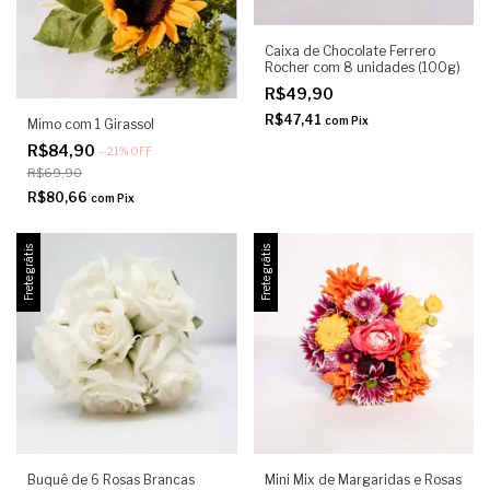
Caixa de Chocolate Ferrero
Rocher com 8 unidades (100g)
R$49,90
R$47,41
com
Pix
Mimo com 1 Girassol
R$84,90
-
-21
%
OFF
R$69,90
R$80,66
com
Pix
Frete grátis
Frete grátis
Buquê de 6 Rosas Brancas
Mini Mix de Margaridas e Rosas