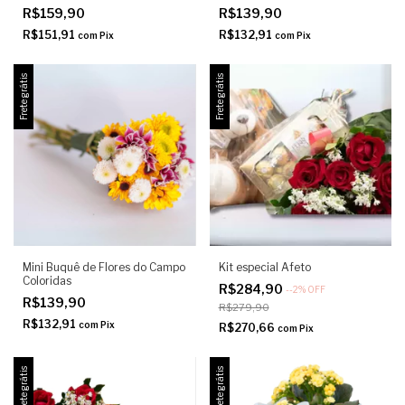
R$159,90
R$139,90
R$151,91
R$132,91
com
Pix
com
Pix
Frete grátis
Frete grátis
Mini Buquê de Flores do Campo
Kit especial Afeto
Coloridas
R$284,90
-
-2
%
OFF
R$139,90
R$279,90
R$132,91
com
Pix
R$270,66
com
Pix
Frete grátis
Frete grátis