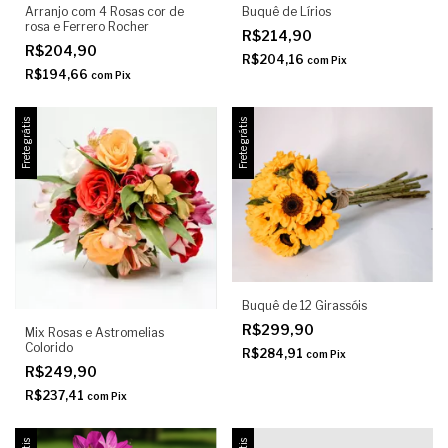
Arranjo com 4 Rosas cor de
Buquê de Lírios
rosa e Ferrero Rocher
R$214,90
R$204,90
R$204,16
com
Pix
R$194,66
com
Pix
Frete grátis
Frete grátis
Buquê de 12 Girassóis
R$299,90
Mix Rosas e Astromelias
Colorido
R$284,91
com
Pix
R$249,90
R$237,41
com
Pix