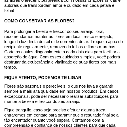
as flores oferecem. Surpreenda com nossas criações únicas e
autorais que transbordam amor e cuidado em cada pétala e
folha!
COMO CONSERVAR AS FLORES?
Para prolongar a beleza e frescor do seu arranjo floral,
recomendamos manter as flores em local fresco e arejado,
longe da luz direta do sol e de correntes de ar. Troque a água do
recipiente regularmente, removendo folhas e flores murchas.
Corte os caules diagonalmente a cada dois dias para facilitar a
absorção de água. Com esses cuidados simples, você poderá
desfrutar da exuberância e vitalidade de suas flores por mais
tempo.
FIQUE ATENTO, PODEMOS TE LIGAR.
Flores são sazonais e perecíveis, o que nos leva a garantir
sempre a mais alta qualidade em nossos produtos. Em casos
excepcionais
, pode ser necessário realizar substituições para
manter a beleza e frescor do seu arranjo.
Fique tranquilo, caso seja preciso efetuar alguma troca,
entraremos em contato para garantir que o
resultado final
seja
tão encantador quanto você espera. Contamos com a
compreensão e confiança de nossos clientes para que cada