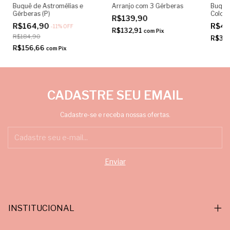
Buquê de Astromélias e
Arranjo com 3 Gérberas
Buquê
Gérberas (P)
Colori
R$139,90
R$164,90
R$41
-
11
%
OFF
R$132,91
com
Pix
R$184,90
R$39
R$156,66
com
Pix
CADASTRE SEU EMAIL
Cadastre-se e receba nossas ofertas.
INSTITUCIONAL