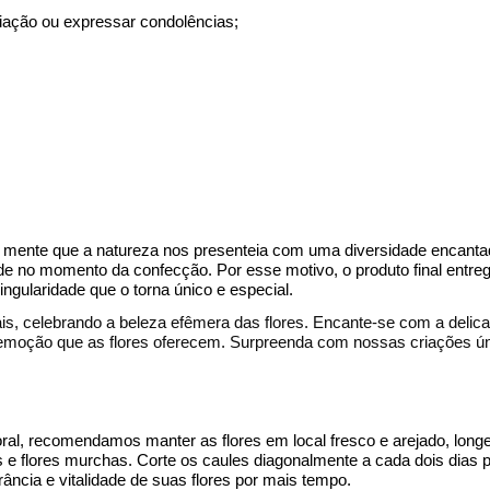
liação
ou expressar condolências
;
 em mente que a natureza nos presenteia com uma diversidade encan
dade no momento da
confecção
. Por esse motivo, o produto final entr
ingularidade que o torna único e especial.
s, celebrando a beleza efêmera das flores. Encante-se com a delicad
a a emoção que as flores oferecem. Surpreenda com nossas criações ú
oral, recomendamos manter as flores em local fresco e arejado, longe 
 e flores murchas. Corte os caules diagonalmente a cada dois dias 
ância e vitalidade de suas flores por mais tempo.