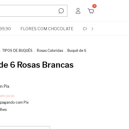
0
99,90
FLORES COM CHOCOLATE
COMPLEMENTOS
.
TIPOS DE BUQUÊS
.
Rosas Coloridas
.
Buquê de 6
de 6 Rosas Brancas
0
m
Pix
sem juros
pagando com Pix
lhes