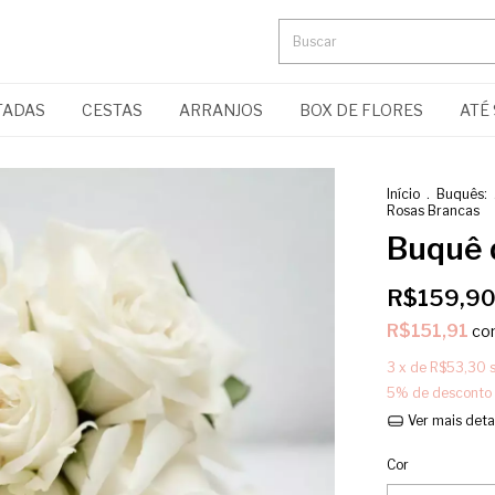
TADAS
CESTAS
ARRANJOS
BOX DE FLORES
ATÉ 
Início
.
Buquês:
Rosas Brancas
Buquê 
R$159,9
R$151,91
co
3
x de
R$53,30
5% de desconto
Ver mais deta
Cor