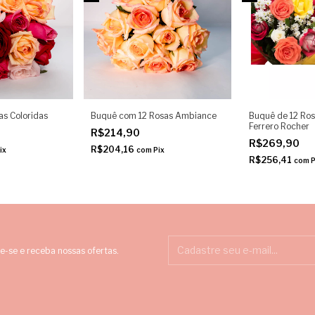
as Coloridas
Buquê com 12 Rosas Ambiance
Buquê de 12 Ros
Ferrero Rocher
R$214,90
R$269,90
R$204,16
ix
com
Pix
R$256,41
com
P
e-se e receba nossas ofertas.