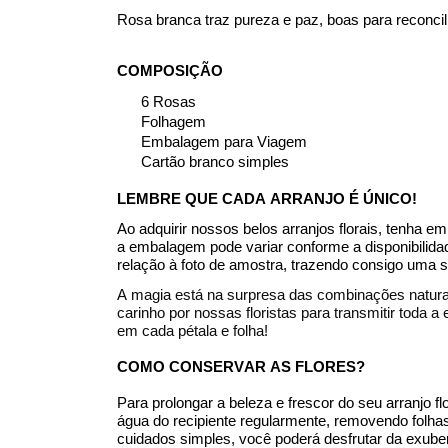
R
osa branca traz pureza e paz, boas para reconci
COMPOSIÇÃO
6 Rosas
Folhagem
Embalagem para Viagem
Cartão branco simples
LEMBRE QUE CADA ARRANJO É ÚNICO!
Ao adquirir nossos belos arranjos florais, tenha
a embalagem pode variar conforme a disponibili
relação à foto de amostra, trazendo consigo uma s
A magia está na surpresa das combinações naturai
carinho por nossas floristas para transmitir tod
em cada pétala e folha!
COMO CONSERVAR AS FLORES?
Para prolongar a beleza e frescor do seu arranjo fl
água do recipiente regularmente, removendo folhas
cuidados simples, você poderá desfrutar da exuber