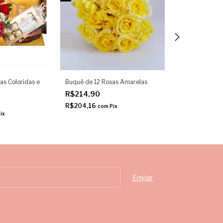
as Coloridas e
Buquê de 12 Rosas Amarelas
Buquê de 12 Ros
R$214,90
R$214,90
R$204,16
R$204,16
com
Pix
com
ix