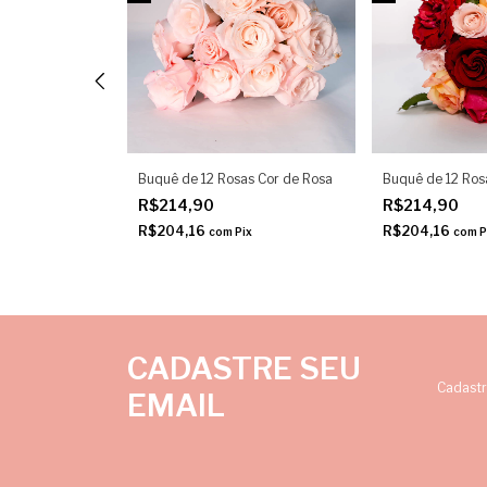
as cor de Rosa
Buquê de 12 Rosas Cor de Rosa
Buquê de 12 Ros
R$214,90
R$214,90
R$204,16
R$204,16
x
com
Pix
com
P
CADASTRE SEU
Cadastr
EMAIL