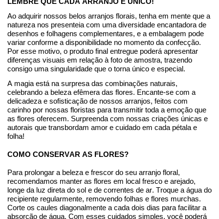
LEMBRE QUE CADA ARRANJO É ÚNICO!
Ao adquirir nossos belos arranjos florais, tenha em mente que a
natureza nos presenteia com uma diversidade encantadora de
desenhos e folhagens complementares, e a embalagem pode
variar conforme a disponibilidade no momento da
confecção
.
Por esse motivo, o produto final entregue poderá apresentar
diferenças visuais em relação à foto de amostra, trazendo
consigo uma singularidade que o torna único e especial.
A magia está na surpresa das combinações naturais,
celebrando a beleza efêmera das flores. Encante-se com a
delicadeza e sofisticação de nossos arranjos, feitos com
carinho por nossas floristas para transmitir toda a emoção que
as flores oferecem. Surpreenda com nossas criações únicas e
autorais que transbordam amor e cuidado em cada pétala e
folha!
COMO CONSERVAR AS FLORES?
Para prolongar a beleza e frescor do seu arranjo floral,
recomendamos manter as flores em local fresco e arejado,
longe da luz direta do sol e de correntes de ar. Troque a água do
recipiente regularmente, removendo folhas e flores murchas.
Corte os caules diagonalmente a cada dois dias para facilitar a
absorção de água. Com esses cuidados simples, você poderá