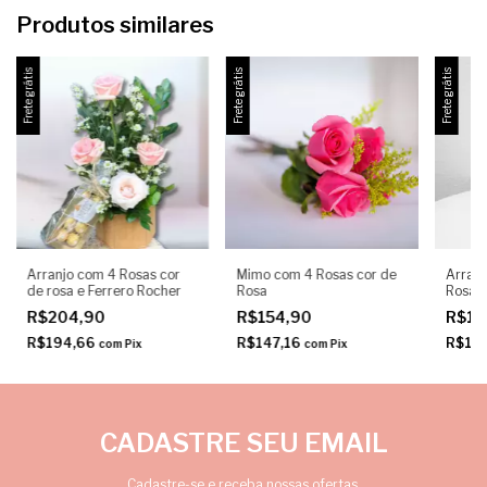
Produtos similares
Frete grátis
Frete grátis
Frete grátis
Arranjo com 4 Rosas cor
Mimo com 4 Rosas cor de
Arranj
de rosa e Ferrero Rocher
Rosa
Rosa
R$204,90
R$154,90
R$14
R$194,66
R$147,16
R$14
com
Pix
com
Pix
CADASTRE SEU EMAIL
Cadastre-se e receba nossas ofertas.